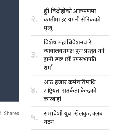
आक्रमणमा
हुथी विद्रोहीको
२.
कम्तीमा ३८ यमनी सैनिकको
मृत्यु
विशेष महाधिवेशनबारे
न्यायालयसमक्ष पुनः प्रस्तुत गर्न
३.
हामी स्पष्ट छौँः उपसभापति
शर्मा
कर्मचारीमाथि
आठ हजार
४.
राष्ट्रियता सतर्कता केन्द्रको
कारबाही
खेलकुद क्लब
समावेशी युवा
2
Shares
५.
गठन