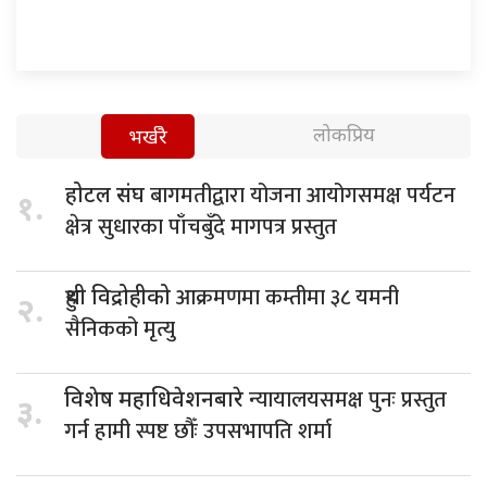
लोकप्रिय
भर्खरै
बागमतीद्वारा योजना आयोगसमक्ष पर्यटन
होटल संघ
१.
क्षेत्र सुधारका पाँचबुँदे मागपत्र प्रस्तुत
आक्रमणमा कम्तीमा ३८ यमनी
हुथी विद्रोहीको
२.
सैनिकको मृत्यु
न्यायालयसमक्ष पुनः प्रस्तुत
विशेष महाधिवेशनबारे
३.
गर्न हामी स्पष्ट छौँः उपसभापति शर्मा