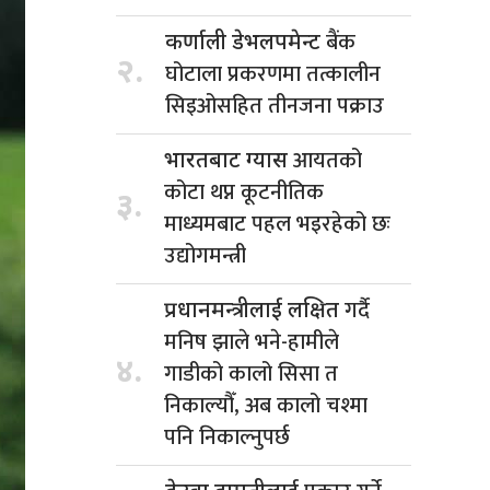
बैंक
कर्णाली डेभलपमेन्ट
२.
घोटाला प्रकरणमा तत्कालीन
सिइओसहित तीनजना पक्राउ
आयतको
भारतबाट ग्यास
कोटा थप्न कूटनीतिक
३.
माध्यमबाट पहल भइरहेको छः
उद्योगमन्त्री
गर्दै
प्रधानमन्त्रीलाई लक्षित
मनिष झाले भने-हामीले
४.
गाडीको कालो सिसा त
निकाल्यौँ, अब कालो चश्मा
पनि निकाल्नुपर्छ