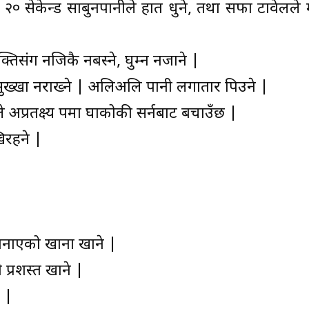
 २० सेकेन्ड साबुनपानीले हात धुने, तथा सफा टावेलले म
्तिसंग नजिकै नबस्ने, घुम्न नजाने |
ुख्खा नराख्ने | अलिअलि पानी लगातार पिउने |
प्रतक्ष्य रुपमा रुघाकोकी सर्नबाट बचाउँछ |
िरहने |
बनाएको खाना खाने |
प्रशस्त खाने |
े |