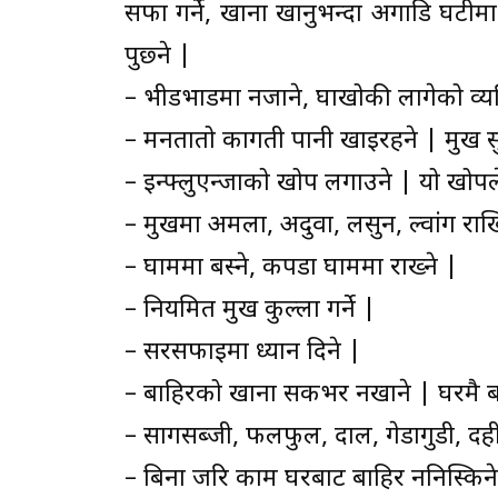
सफा गर्ने, खाना खानुभन्दा अगाडि घटीमा
पुछ्ने |
– भीडभाडमा नजाने, रुघाखोकी लागेको व्यक
– मनतातो कागती पानी खाइरहने | मुख स
– इन्फ्लुएन्जाको खोप लगाउने | यो खोपले अ
– मुखमा अमला, अदुवा, लसुन, ल्वांग राख
– घाममा बस्ने, कपडा घाममा राख्ने |
– नियमित मुख कुल्ला गर्ने |
– सरसफाइमा ध्यान दिने |
– बाहिरको खाना सकभर नखाने | घरमै 
– सागसब्जी, फलफुल, दाल, गेडागुडी, दही 
– बिना जरुरि काम घरबाट बाहिर ननिस्किन