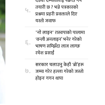
पक्राउ गर्ने
देउवा दम्पतीलाई
तयारी छ ? भन्ने पत्रकारको
५.
प्रश्नमा प्रहरी प्रवक्ताले दिए
यस्तो जवाफ
रास्वपाको पालामा
'नो लाइन’
'वन्ली अनलाइन’ भनेर गरेको
६.
भाषण सम्झिँदा लाज लाग्छः
रमेश प्रसाईँ
केही 'ब्रो’हरू
सरकार चलाउनु
७.
जम्मा गरेर हल्ला गरेको जस्तो
होइनः गगन थापा