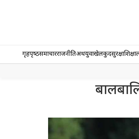
गृहपृष्‍ठ
समाचार
राजनीति
अर्थ
युवा
खेलकुद
सुरक्षा
शिक्षा
ल
बालबालि