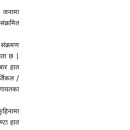
० जनामा
ंक्रमित
संक्रमण
्यता छ |
्बार हात
र्जिकल /
लगायतका
कुहिनामा
घण्टा हात