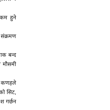
कम हुने
 संक्रमण
नाक बन्द
षण मौसमी
 कणहरुले
ीको सिट,
श गर्छन