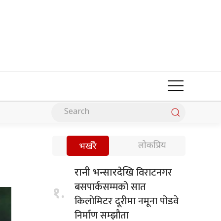
लोकप्रिय
भर्खरै
विराटनगर
रानी भन्सारदेखि
बसपार्कसम्मको सात
१.
किलोमिटर दूरीमा नमूना पोडवे
निर्माण सम्झौता