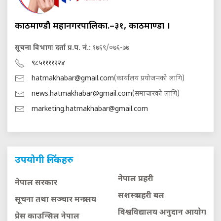
काठमाण्डौ महानगरपालिका.–३१, काठमाण्डौं ।
सूचना विभागः दर्ता प्र.प. नं.:
१७६९/०७६-७७
९८५११११२२४
hatmakhabar@gmail.com
(कार्यालय प्रयोजनको लागि)
news.hatmakhabar@gmail.com
(समाचारको लागि)
marketing.hatmakhabar@gmail.com
उपयोगी लिंकहरु
नेपाल प्रहरी
नेपाल सरकार
सशस्त्र प्रहरी बल
सूचना तथा सञ्चार मन्त्रालय
विश्वविद्यालय अनुदान आयाेग
प्रेस काउन्सिल नेपाल