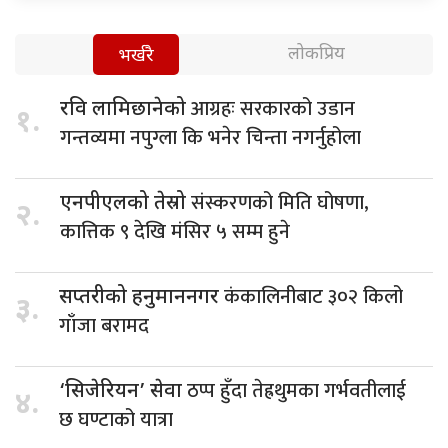
लोकप्रिय
भर्खरै
आग्रहः सरकारको उडान
रवि लामिछानेको
१.
गन्तव्यमा नपुग्ला कि भनेर चिन्ता नगर्नुहोला
संस्करणको मिति घोषणा,
एनपीएलको तेस्रो
२.
कात्तिक ९ देखि मंसिर ५ सम्म हुने
कंकालिनीबाट ३०२ किलो
सप्तरीको हनुमाननगर
३.
गाँजा बरामद
ठप्प हुँदा तेह्रथुमका गर्भवतीलाई
‘सिजेरियन’ सेवा
४.
छ घण्टाको यात्रा