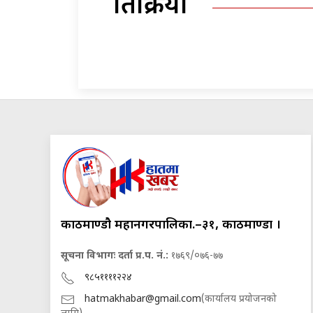
प्रतिक्रिया
काठमाण्डौ महानगरपालिका.–३१, काठमाण्डौं ।
सूचना विभागः दर्ता प्र.प. नं.:
१७६९/०७६-७७
९८५११११२२४
hatmakhabar@gmail.com
(कार्यालय प्रयोजनको