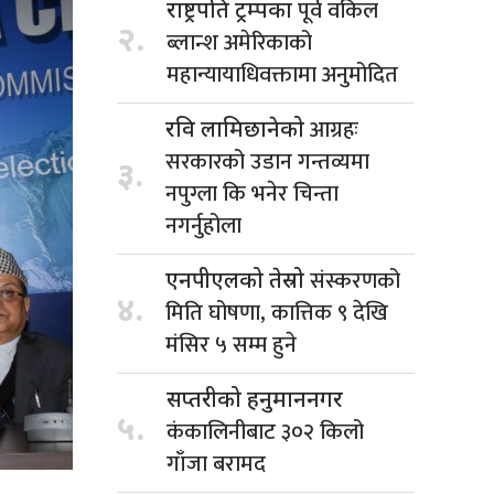
पूर्व वकिल
राष्ट्रपति ट्रम्पका
२.
ब्लान्श अमेरिकाको
महान्यायाधिवक्तामा अनुमोदित
आग्रहः
रवि लामिछानेको
सरकारको उडान गन्तव्यमा
३.
नपुग्ला कि भनेर चिन्ता
नगर्नुहोला
संस्करणको
एनपीएलको तेस्रो
४.
मिति घोषणा, कात्तिक ९ देखि
मंसिर ५ सम्म हुने
सप्तरीको हनुमाननगर
५.
कंकालिनीबाट ३०२ किलो
गाँजा बरामद