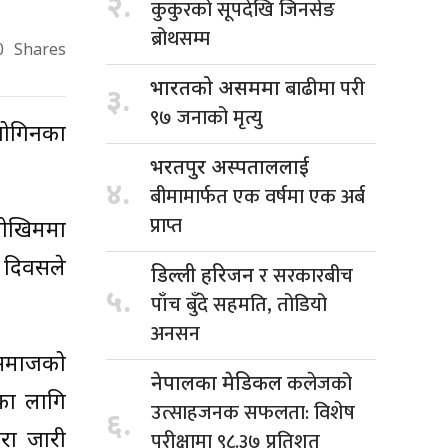
२.
कुकुरको सूपदेखि जिनसेङ
ब्रोथसम्म
0
Shares
बाढीमा परी
भारतको असममा
३.
९७ जनाको मृत्यु
 जोगिनका
भरतपुर अस्पताललाई
४.
बीमामार्फत एक वर्षमा एक अर्ब
प्राप्त
 जोखिममा
ा दिवसले
र सरकारबीच
डिल्ली हरिजन
५.
पाँच बुँदे सहमति, तोडियो
अनसन
, समाजको
कलेजको
नेपालका मेडिकल
सका लागि
उत्साहजनक सफलता: विशेष
६.
परीक्षामा ९८.३७ प्रतिशत
ारा जारी