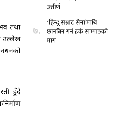
उत्तीर्ण
सेना’माथि
‘हिन्दू सम्राट
ुभव तथा
७.
छानबिन गर्न हर्क साम्पाङको
ो उल्लेख
माग
 जनधनको
ती हुँदै
ःनिर्माण