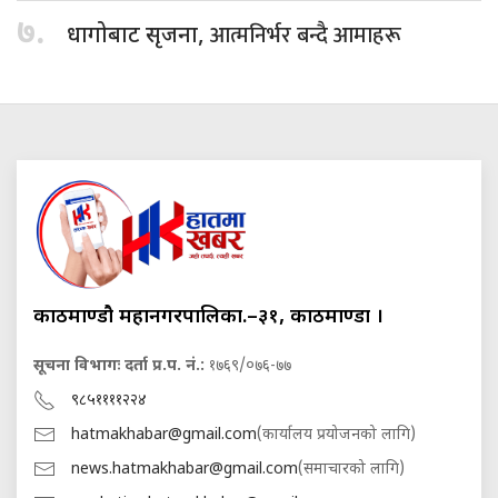
७.
आत्मनिर्भर बन्दै आमाहरू
धागोबाट सृजना,
काठमाण्डौ महानगरपालिका.–३१, काठमाण्डौं ।
सूचना विभागः दर्ता प्र.प. नं.:
१७६९/०७६-७७
९८५११११२२४
hatmakhabar@gmail.com
(कार्यालय प्रयोजनको लागि)
news.hatmakhabar@gmail.com
(समाचारको लागि)