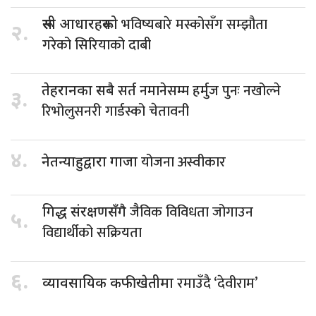
भविष्यबारे मस्कोसँग सम्झौता
रूसी आधारहरूको
२.
गरेको सिरियाको दाबी
सर्त नमानेसम्म हर्मुज पुनः नखोल्ने
तेहरानका सबै
३.
रिभोलुसनरी गार्डस्को चेतावनी
४.
योजना अस्वीकार
नेतन्याहुद्वारा गाजा
जैविक विविधता जोगाउन
गिद्ध संरक्षणसँगै
५.
विद्यार्थीको सक्रियता
६.
रमाउँदै ‘देवीराम’
व्यावसायिक कफीखेतीमा