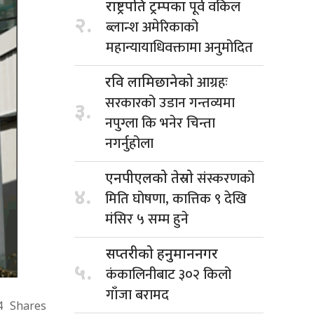
पूर्व वकिल
राष्ट्रपति ट्रम्पका
२.
ब्लान्श अमेरिकाको
महान्यायाधिवक्तामा अनुमोदित
आग्रहः
रवि लामिछानेको
सरकारको उडान गन्तव्यमा
३.
नपुग्ला कि भनेर चिन्ता
नगर्नुहोला
संस्करणको
एनपीएलको तेस्रो
४.
मिति घोषणा, कात्तिक ९ देखि
मंसिर ५ सम्म हुने
सप्तरीको हनुमाननगर
५.
कंकालिनीबाट ३०२ किलो
गाँजा बरामद
4
Shares