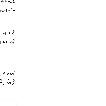
 समन्वय
पत्कालीन
चालन गरी
क्रमणको
े, टाउको
ने, केही