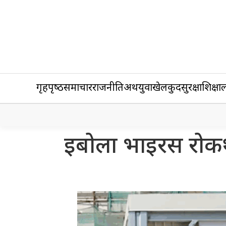
गृहपृष्‍ठ
समाचार
राजनीति
अर्थ
युवा
खेलकुद
सुरक्षा
शिक्षा
ल
इबोला भाइरस रोकथा