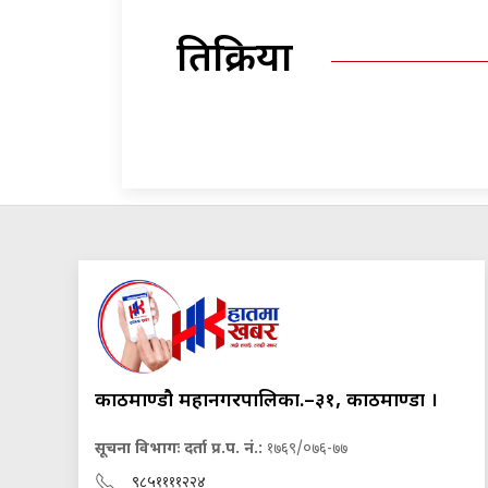
प्रतिक्रिया
काठमाण्डौ महानगरपालिका.–३१, काठमाण्डौं ।
सूचना विभागः दर्ता प्र.प. नं.:
१७६९/०७६-७७
९८५११११२२४