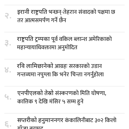
भन्छन्-तेहरान संवादको पक्षमा छ
इरानी राष्ट्रपति
२.
तर आत्मसमर्पण गर्ने छैन
पूर्व वकिल ब्लान्श अमेरिकाको
राष्ट्रपति ट्रम्पका
३.
महान्यायाधिवक्तामा अनुमोदित
आग्रहः सरकारको उडान
रवि लामिछानेको
४.
गन्तव्यमा नपुग्ला कि भनेर चिन्ता नगर्नुहोला
संस्करणको मिति घोषणा,
एनपीएलको तेस्रो
५.
कात्तिक ९ देखि मंसिर ५ सम्म हुने
कंकालिनीबाट ३०२ किलो
सप्तरीको हनुमाननगर
६.
गाँजा बरामद