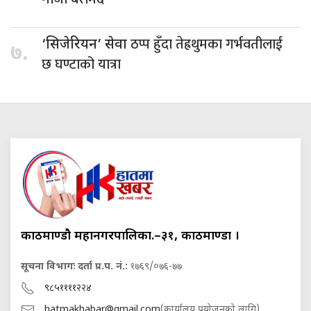
ठप्प हुँदा तेह्रथुमका गर्भवतीलाई
‘सिजेरियन’ सेवा
७.
छ घण्टाको यात्रा
काठमाण्डौ महानगरपालिका.–३१, काठमाण्डौं ।
सूचना विभागः दर्ता प्र.प. नं.:
१७६९/०७६-७७
९८५११११२२४
hatmakhabar@gmail.com
(कार्यालय प्रयोजनको लागि)