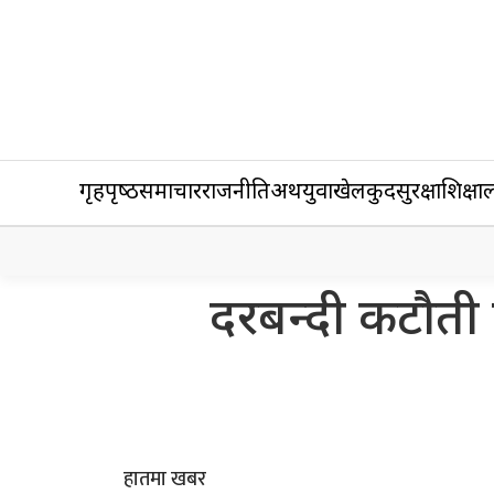
गृहपृष्‍ठ
समाचार
राजनीति
अर्थ
युवा
खेलकुद
सुरक्षा
शिक्षा
ल
दरबन्दी कटौती ह
हातमा खबर