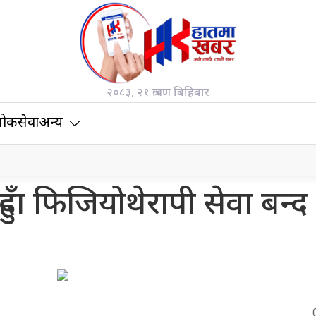
२०८३, २१ श्रावण बिहिबार
ोकसेवा
अन्य
ुँदा फिजियोथेरापी सेवा बन्द