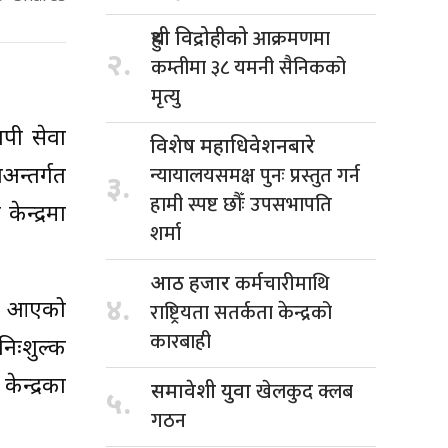
आक्रमणमा
हुथी विद्रोहीको
२.
कम्तीमा ३८ यमनी सैनिकको
मृत्यु
ापी सेवा
विशेष महाधिवेशनबारे
न्यायालयसमक्ष पुनः प्रस्तुत गर्न
न्तर्गत
३.
हामी स्पष्ट छौँः उपसभापति
ेन्द्रमा
शर्मा
कर्मचारीमाथि
आठ हजार
४.
राष्ट्रियता सतर्कता केन्द्रको
्दै आएको
कारबाही
निःशुल्क
ेन्द्रका
खेलकुद क्लब
समावेशी युवा
५.
गठन