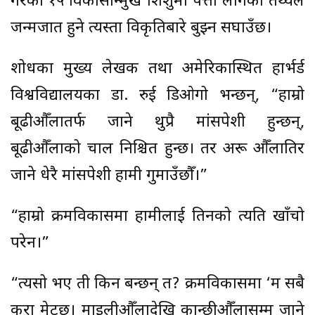
गरेका १५ विकासोन्मुख शिशुमा पत्ता लागेको तथ्यले
जन्मजात हुने त्यस्ता विकृतिबारे बुझ्न सघाउँछ।
शोधका मुख्य लेखक तथा अमेरिकास्थित हार्भर्ड
विश्वविद्यालयका डा. रुई डिओगो भन्छन्, “हाम्रो
बूढीऔँलातर्फ जाने थुप्रै मांसपेशी हुन्छन्,
बूढीऔँलाको चाल निश्चित हुन्छ। तर अरू औँलातिर
जाने धेरै मांसपेशी हामी गुमाउँछौँ।”
“हाम्रो क्रमविकासमा हामीलाई तिनको त्यति खाँचो
परेन।”
“त्यसो भए ती किन बन्छन् त? क्रमविकासमा ‘म सबै
कुरा मेट्छु। माइलीऔँलादेखि कान्छीऔँलासम्म जाने