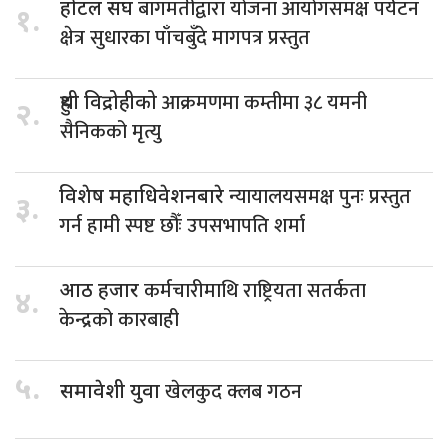
बागमतीद्वारा योजना आयोगसमक्ष पर्यटन
होटल संघ
१.
क्षेत्र सुधारका पाँचबुँदे मागपत्र प्रस्तुत
आक्रमणमा कम्तीमा ३८ यमनी
हुथी विद्रोहीको
२.
सैनिकको मृत्यु
न्यायालयसमक्ष पुनः प्रस्तुत
विशेष महाधिवेशनबारे
३.
गर्न हामी स्पष्ट छौँः उपसभापति शर्मा
कर्मचारीमाथि राष्ट्रियता सतर्कता
आठ हजार
४.
केन्द्रको कारबाही
५.
खेलकुद क्लब गठन
समावेशी युवा