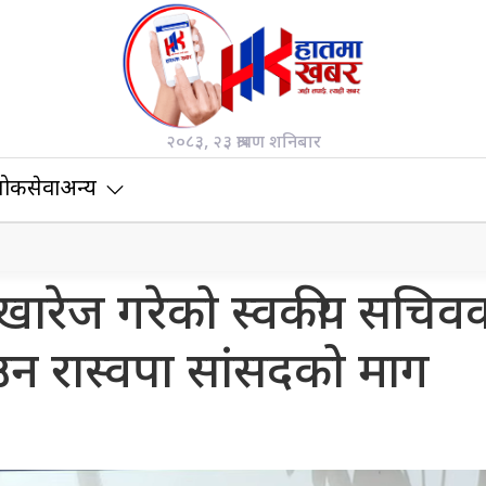
२०८३, २३ श्रावण शनिबार
ोकसेवा
अन्य
खारेज गरेको स्वकीय सचिव
ताउन रास्वपा सांसदको माग