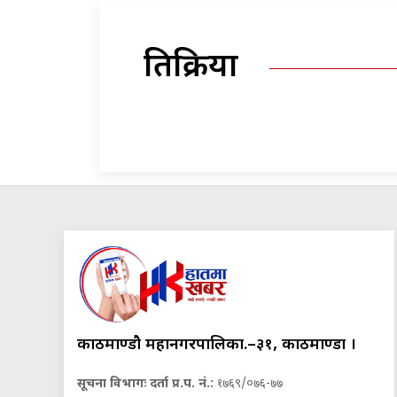
प्रतिक्रिया
काठमाण्डौ महानगरपालिका.–३१, काठमाण्डौं ।
सूचना विभागः दर्ता प्र.प. नं.:
१७६९/०७६-७७