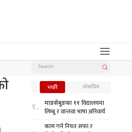
को
लोकप्रिय
भर्खरै
विद्यालयमा
माङसेबुङका ११
१.
लिम्बू र वान्तवा भाषा अनिवार्य
नियत सफा र
काम गर्न