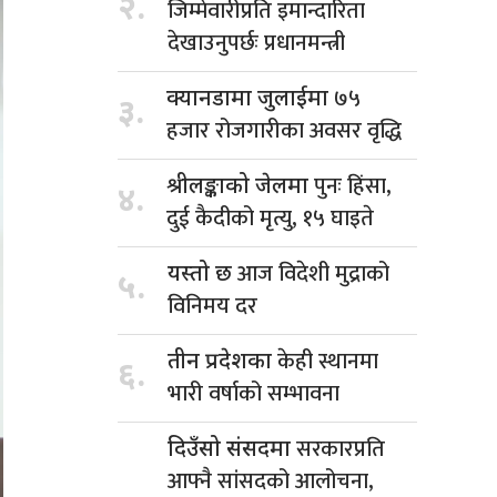
२.
जिम्मेवारीप्रति इमान्दारिता
देखाउनुपर्छः प्रधानमन्त्री
७५
क्यानडामा जुलाईमा
३.
हजार रोजगारीका अवसर वृद्धि
पुनः हिंसा,
श्रीलङ्काको जेलमा
४.
दुई कैदीको मृत्यु, १५ घाइते
आज विदेशी मुद्राको
यस्तो छ
५.
विनिमय दर
केही स्थानमा
तीन प्रदेशका
६.
भारी वर्षाको सम्भावना
सरकारप्रति
दिउँसो संसदमा
आफ्नै सांसदको आलोचना,