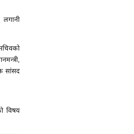
ो लगानी
 सचिवको
नमन्त्री,
ेक सांसद
मको विषय