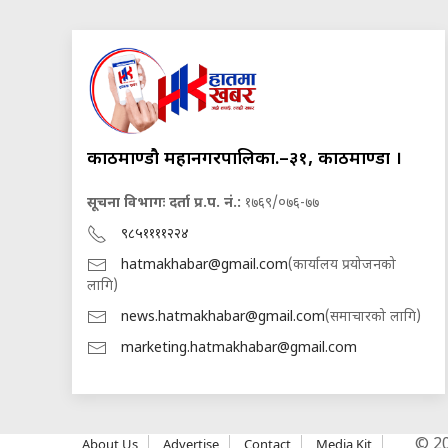
काठमाण्डौ महानगरपालिका.–३१, काठमाण्डौं ।
सूचना विभागः दर्ता प्र.प. नं.:
१७६९/०७६-७७
९८५११११२२४
hatmakhabar@gmail.com
(कार्यालय प्रयोजनको
लागि)
news.hatmakhabar@gmail.com
(समाचारको लागि)
marketing.hatmakhabar@gmail.com
About Us
Advertise
Contact
Media Kit
© 202