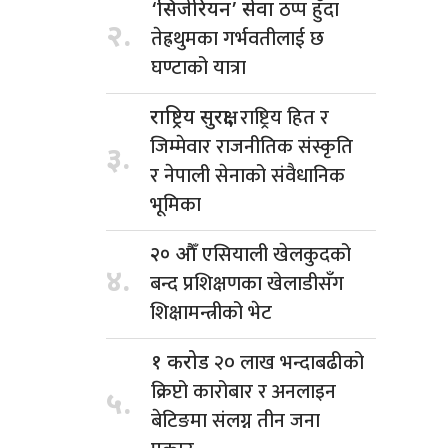
ठप्प हुँदा
‘सिजेरियन’ सेवा
२.
तेह्रथुमका गर्भवतीलाई छ
घण्टाको यात्रा
राष्ट्रिय हित र
राष्ट्रिय सुरक्षा,
जिम्मेवार राजनीतिक संस्कृति
३.
र नेपाली सेनाको संवैधानिक
भूमिका
एसियाली खेलकुदको
२० औँ
४.
बन्द प्रशिक्षणका खेलाडीसँग
शिक्षामन्त्रीको भेट
२० लाख भन्दाबढीको
१ करोड
क्रिप्टो कारोबार र अनलाइन
५.
बेटिङमा संलग्न तीन जना