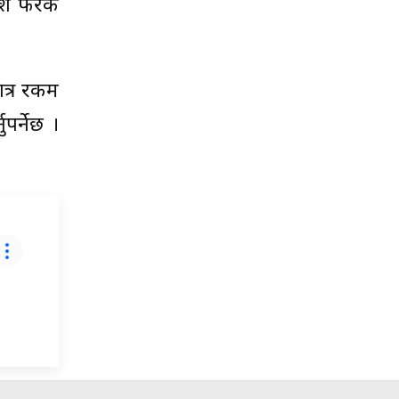
ो देश फरक
मात्र रकम
ुपर्नेछ ।