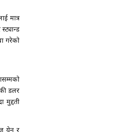
ाई मात्र
स्ट्यान्ड
था गरेको
रासम्मको
िकी डलर
 मुद्दती
िज येन र