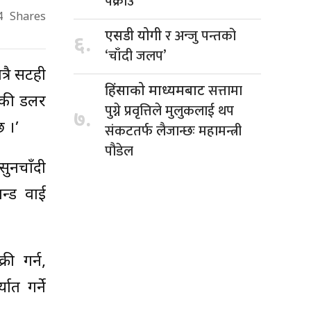
पक्राउ
4
Shares
र अन्जु पन्तको
एसडी योगी
६.
‘चाँदी जलप’
रै सटही
सत्तामा
हिंसाको माध्यमबाट
रिकी डलर
पुग्ने प्रवृत्तिले मुलुकलाई थप
७.
छ ।’
संकटतर्फ लैजान्छः महामन्त्री
पौडेल
ुनचाँदी
ान्ड वाई
ी गर्न,
ात गर्ने