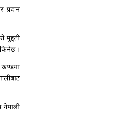
र प्रदान
 मुद्दती
सकिनेछ ।
को खण्डमा
ेपालीबाट
य नेपाली