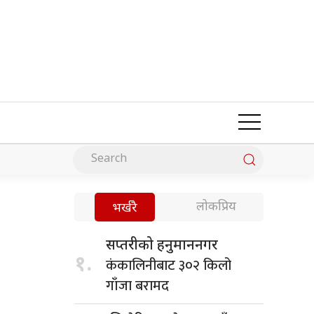
लोकप्रिय
भर्खरै
सप्तरीको हनुमाननगर
१.
कंकालिनीबाट ३०२ किलो
गाँजा बरामद