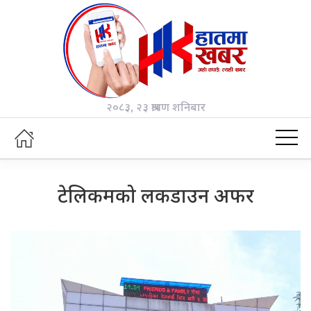
२०८३, २३ श्रावण शनिबार
टेलिकमको लकडाउन अफर