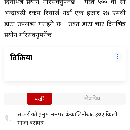
दिनभित्र प्रयोग गरिसक्नुपर्नेछ । यस्तै ५०० वा सो
भन्दाबढी रकम रिचार्ज गर्दा एक हजार २४ एमबी
डाटा उपलब्ध गराइने छ । उक्त डाटा चार दिनभित्र
प्रयोग गरिसक्नुपर्नेछ ।
प्रतिक्रिया
लोकप्रिय
भर्खरै
कंकालिनीबाट ३०२ किलो
सप्तरीको हनुमाननगर
१.
गाँजा बरामद