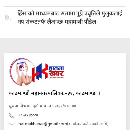
सत्तामा पुग्ने प्रवृत्तिले मुलुकलाई
हिंसाको माध्यमबाट
७.
थप संकटतर्फ लैजान्छः महामन्त्री पौडेल
काठमाण्डौ महानगरपालिका.–३१, काठमाण्डौं ।
सूचना विभागः दर्ता प्र.प. नं.:
१७६९/०७६-७७
९८५११११२२४
hatmakhabar@gmail.com
(कार्यालय प्रयोजनको लागि)