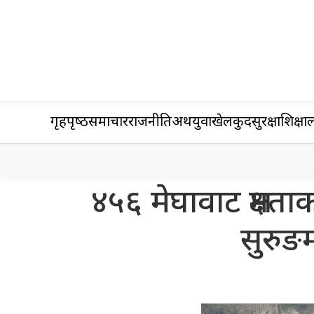
गृहपृष्‍ठ
समाचार
राजनीति
अर्थ
युवा
खेलकुद
सुरक्षा
शिक्षा
ल
४५६ मेघावाट क्षमत
सुरुङ