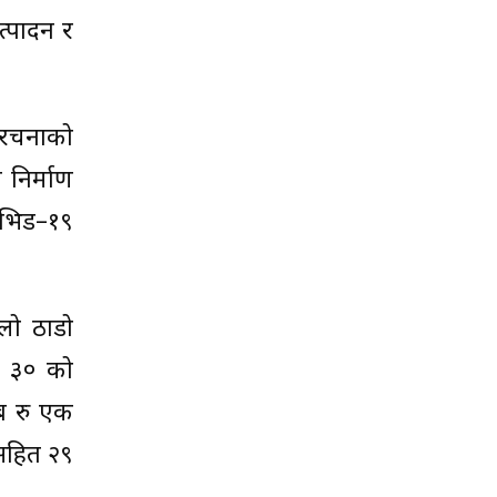
्पादन र
संरचनाको
निर्माण
कोभिड–१९
लो ठाडो
ट ३० को
ब रु एक
गसहित २९