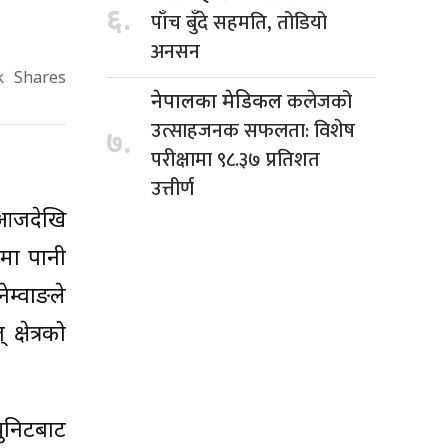
६.
पाँच बुँदे सहमति, तोडियो
अनसन
k
Shares
कलेजको
नेपालका मेडिकल
उत्साहजनक सफलता: विशेष
७.
परीक्षामा ९८.३७ प्रतिशत
उत्तीर्ण
 आजदेखि
मा पानी
नेम्वाङले
्षेत्रको
ुनिटबाट