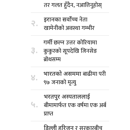
तर गलत हुँदैन, नआत्तिनुहोस्
नेता
इरानका सर्वोच्च
२.
खामेनीको अवस्था गम्भीर
उत्तर कोरियामा
गर्मी छल्न
३.
कुकुरको सूपदेखि जिनसेङ
ब्रोथसम्म
बाढीमा परी
भारतको असममा
४.
९७ जनाको मृत्यु
भरतपुर अस्पताललाई
५.
बीमामार्फत एक वर्षमा एक अर्ब
प्राप्त
र सरकारबीच
डिल्ली हरिजन