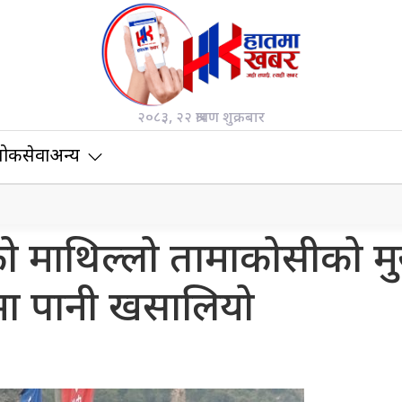
२०८३, २२ श्रावण शुक्रबार
ोकसेवा
अन्य
ाको माथिल्लो तामाकोसीको मु
मा पानी खसालियो