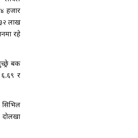
३४ हजार
 ३२ लाख
नमा रहे
्रे बैंक
स ६.६९ र
७, सिभिल
ाल दोलखा