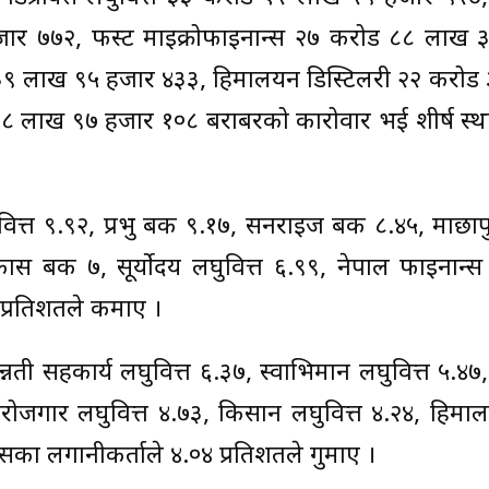
र ७७२, फस्ट माइक्रोफाइनान्स २७ करोड ८८ लाख 
 ३९ लाख ९५ हजार ४३३, हिमालयन डिस्टिलरी २२ करोड
 लाख ९७ हजार १०८ बराबरको कारोवार भई शीर्ष स्था
 ९.९२, प्रभु बैंक ९.१७, सनराइज बैंक ८.४५, माछापुच्छ
कास बैंक ७, सूर्योदय लघुवित्त ६.९९, नेपाल फाइनान्
 प्रतिशतले कमाए ।
नती सहकार्य लघुवित्त ६.३७, स्वाभिमान लघुवित्त ५.४
स्वरोजगार लघुवित्त ४.७३, किसान लघुवित्त ४.२४, हिम
ानसका लगानीकर्ताले ४.०४ प्रतिशतले गुमाए ।