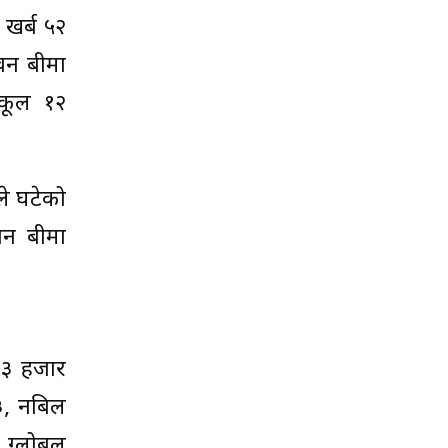
खर्ब ५२
वन बीमा
कूल १२
।
ले घटेको
वन बीमा
५३ हजार
३, नबिल
 ग्लोबल