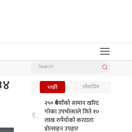
३४
लोकप्रिय
भर्खरै
सामान खरिद
२५० रुपैयाँको
गरेका उपभोक्ताले जिते १०
१.
लाख रुपैयाँको करदाता
प्रोत्साहन उपहार