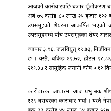
आजको कारोवारपछि बजार पूँजीकरण बढेर 
अर्ब ७५ करोड ८० लाख २५ हजार १२२ बर
उपसमूहको शेयरमा आकर्षित भएको 
उपसमूहमध्ये पाँच उपसमूहको शेयर ओराल
व्यापार ३.९६, जलविद्युत् १९.७३, निर्जी
छ । यस्तै, बैंकिङ ६२.७२, होटल २८.८
२११.३७ र सामूहिक लगानी कोष ०.१२ विन्
कारोवारका आधारमा आज प्रभु बैंक शीर
१२९ बराबरको कारोवार भयो । यस्तै ने
बैंक ३३ करोड ४४ लाख ३४ हजार ५९७, 