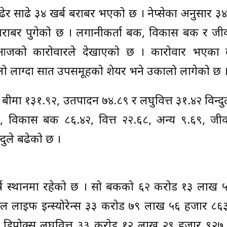
साढे ३४ खर्ब बराबर भएको छ । नेप्सेका अनुसार ३४ 
ाबर पुगेको छ । लगानीकर्ता बैंक, विकास बैंक र जी
आजको कारोवारले देखाएको छ । कारोवार भएका 
ो लाग्दा सात उपसमूहको शेयर भने उकालो लागेको छ 
वन बीमा १३१.९२, उतपादन ७४.८९ र लघुवित्त ३१.४२ विन्दु
६, विकास बैंक ८६.४२, वित्त २२.६८, अन्य ९.६९, जी
दुले बढेको छ ।
्ष स्थानमा रहेको छ । सो बैंकको ६२ करोड १३ लाख 
पाल लाइफ इन्स्योरेन्स ३३ करोड ७९ लाख ५६ हजार ८६
डिप्रोक्स लघुवित्त ३३ करोड १२ लाख २९ हजार ९२७,