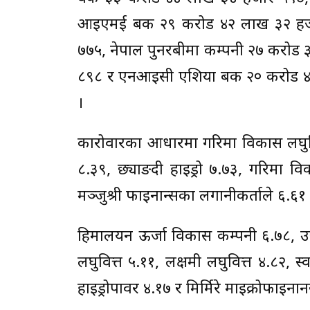
आइएमई बैंक २९ करोड ४२ लाख ३२ हजा
७७५, नेपाल पुनरबीमा कम्पनी २७ करोड
८९८ र एनआइसी एशिया बैंक २० करोड ४८
।
कारोवारका आधारमा गरिमा विकास लघुवित्त
८.३९, छ्याङदी हाइड्रो ७.७३, गरिमा वि
मञ्जुश्री फाइनान्सका लगानीकर्ताले ६.६१
हिमालयन ऊर्जा विकास कम्पनी ६.७८, उन्
लघुवित्त ५.११, लक्षमी लघुवित्त ४.८२, 
हाइड्रोपावर ४.१७ र मिर्मिरे माइक्रोफाइन