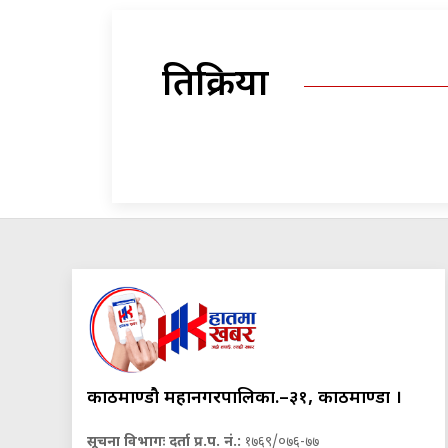
प्रतिक्रिया
काठमाण्डौ महानगरपालिका.–३१, काठमाण्डौं ।
सूचना विभागः दर्ता प्र.प. नं.:
१७६९/०७६-७७