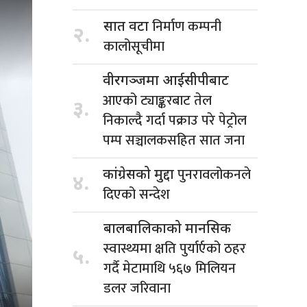
निर्माण कम्पनी
सात वटा
२.
कालोसूचीमा
वीरगञ्जमा आईसीपीबाट
आएको ट्याङ्करबाट तेल
३.
निकाल्दै गर्दा पक्राउ परे पेट्रोल
पम्प सञ्चालकसहित सात जना
पुनरावलोकनले
कांग्रेसको मुद्दा
४.
दिएको सन्देश
बालबालिकाको मानसिक
स्वास्थ्यमा क्षति पुर्यार्एको ठहर
५.
गर्दै मेटामाथि ५६७ मिलियन
डलर जरिवाना