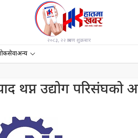
२०८३, २२ श्रावण शुक्रबार
ोकसेवा
अन्य
द थप्न उद्योग परिसंघको आग्