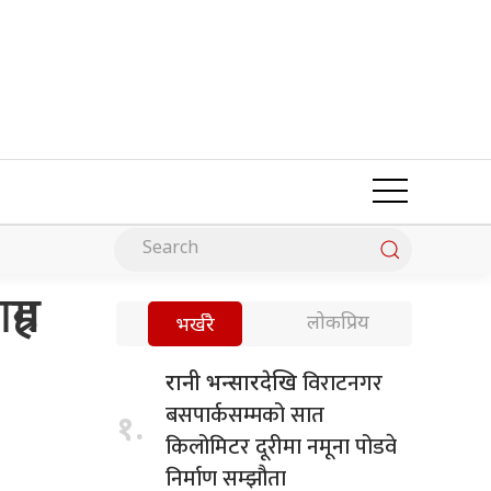
रह
लोकप्रिय
भर्खरै
विराटनगर
रानी भन्सारदेखि
बसपार्कसम्मको सात
१.
किलोमिटर दूरीमा नमूना पोडवे
निर्माण सम्झौता