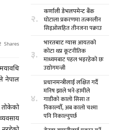
बैंक
कर्णाली डेभलपमेन्ट
२.
घोटाला प्रकरणमा तत्कालीन
सिइओसहित तीनजना पक्राउ
आयतको
भारतबाट ग्यास
2
Shares
कोटा थप्न कूटनीतिक
३.
माध्यमबाट पहल भइरहेको छः
उद्योगमन्त्री
समयावधि
ले नेपाल
गर्दै
प्रधानमन्त्रीलाई लक्षित
मनिष झाले भने-हामीले
४.
गाडीको कालो सिसा त
निकाल्यौँ, अब कालो चश्मा
े तोकेको
पनि निकाल्नुपर्छ
व्यवसाय
प नरहेको