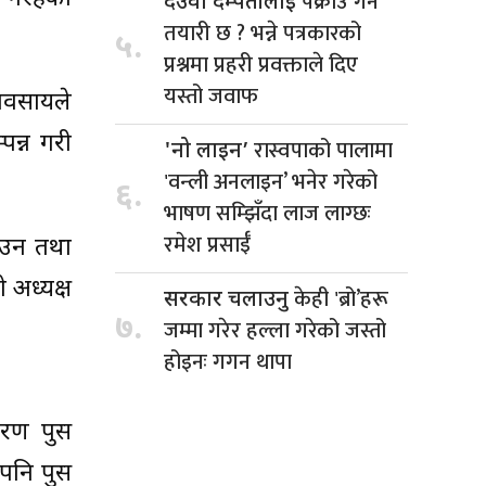
पक्राउ गर्ने
देउवा दम्पतीलाई
तयारी छ ? भन्ने पत्रकारको
५.
प्रश्नमा प्रहरी प्रवक्ताले दिए
यस्तो जवाफ
यवसायले
पन्न गरी
रास्वपाको पालामा
'नो लाइन’
'वन्ली अनलाइन’ भनेर गरेको
६.
भाषण सम्झिँदा लाज लाग्छः
रमेश प्रसाईँ
ाउन तथा
 अध्यक्ष
केही 'ब्रो’हरू
सरकार चलाउनु
७.
जम्मा गरेर हल्ला गरेको जस्तो
होइनः गगन थापा
वरण पुस
 पनि पुस