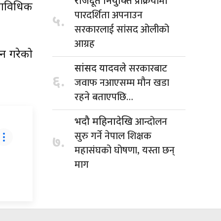
प्रक्रियामा
राजदूत नियुक्ति
राविधिक
पारदर्शिता अपनाउन
५.
सरकारलाई सांसद ओलीको
आग्रह
शन गरेको
सरकारबाट
सांसद यादवले
६.
जवाफ नआएसम्म मौन खडा
रहने बताएपछि…
आन्दोलन
भदौ महिनादेखि
सुरु गर्ने नेपाल शिक्षक
७.
महासंघको घोषणा, यस्ता छन्
माग