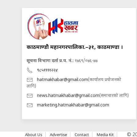
काठमाण्डौ महानगरपालिका.–३१, काठमाण्डौं ।
सूचना विभागः दर्ता प्र.प. नं.:
१७६९/०७६-७७
९८५११११२२४
hatmakhabar@gmail.com
(कार्यालय प्रयोजनको
लागि)
news.hatmakhabar@gmail.com
(समाचारको लागि)
marketing.hatmakhabar@gmail.com
About Us
Advertise
Contact
Media Kit
© 202