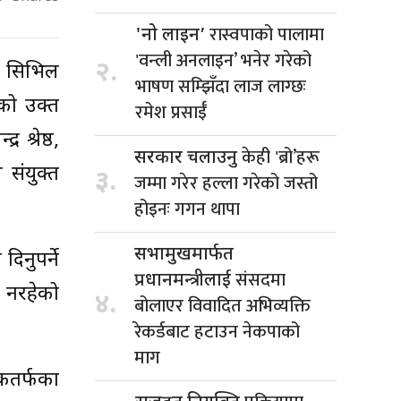
रास्वपाको पालामा
'नो लाइन’
'वन्ली अनलाइन’ भनेर गरेको
२.
र सिभिल
भाषण सम्झिँदा लाज लाग्छः
को उक्त
रमेश प्रसाईँ
श्रेष्ठ,
केही 'ब्रो’हरू
सरकार चलाउनु
 संयुक्त
३.
जम्मा गरेर हल्ला गरेको जस्तो
होइनः गगन थापा
सभामुखमार्फत
िनुपर्ने
संसदमा
प्रधानमन्त्रीलाई
 नरहेको
४.
बोलाएर विवादित अभिव्यक्ति
रेकर्डबाट हटाउन नेकपाको
माग
िकतर्फका