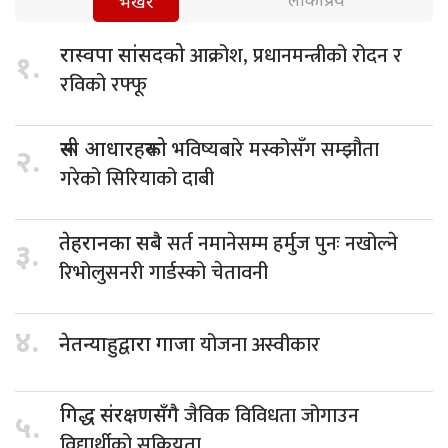
लोकप्रिय
भर्खरै
आक्रोश, प्रधानमन्त्रीको रोदन र
रास्वपा सांसदको
१.
रविको रफ्फू
भविष्यबारे मस्कोसँग सम्झौता
रूसी आधारहरूको
२.
गरेको सिरियाको दाबी
सर्त नमानेसम्म हर्मुज पुनः नखोल्ने
तेहरानका सबै
३.
रिभोलुसनरी गार्डस्को चेतावनी
४.
योजना अस्वीकार
नेतन्याहुद्वारा गाजा
जैविक विविधता जोगाउन
गिद्ध संरक्षणसँगै
५.
विद्यार्थीको सक्रियता