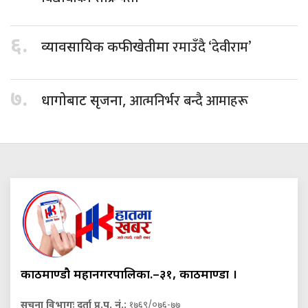
६.
रमाउँदै ‘देवीराम’
व्यावसायिक कफीखेतीमा
७.
आत्मनिर्भर बन्दै आमाहरू
धागोबाट सृजना,
काठमाण्डौ महानगरपालिका.–३१, काठमाण्डौं ।
सूचना विभागः दर्ता प्र.प. नं.:
१७६९/०७६-७७