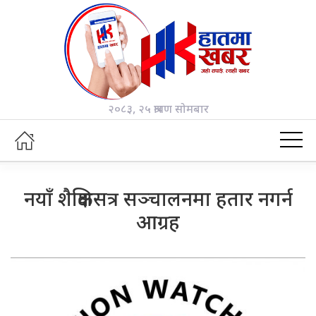
२०८३, २५ श्रावण सोमबार
नयाँ शैक्षिकसत्र सञ्चालनमा हतार नगर्न
आग्रह