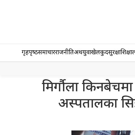
गृहपृष्‍ठ
समाचार
राजनीति
अर्थ
युवा
खेलकुद
सुरक्षा
शिक्षा
ल
मिर्गौला किनबेचम
अस्पतालका सि