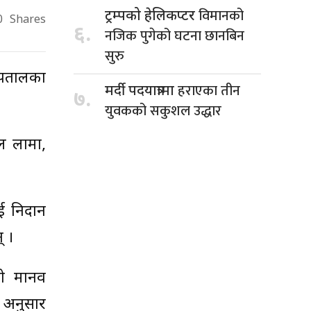
विमानको
ट्रम्पको हेलिकप्टर
0
Shares
६.
नजिक पुगेको घटना छानबिन
सुरु
्पतालका
हराएका तीन
मर्दी पदयात्रामा
७.
युवकको सकुशल उद्धार
ाल लामा,
ाई निदान
् ।
को मानव
 अनुसार