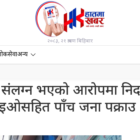
२०८३, २१ श्रावण बिहिबार
ोकसेवा
अन्य
ा संलग्न भएको आरोपमा नि
इओसहित पाँच जना पक्राउ