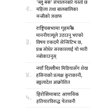
संचालनबारे यस्तो छ
'ब्लु बस’
२.
महिला तथा बालबालिका
मन्त्रीको जवाफ
राष्ट्रियसभामा गृहमन्त्रीः
माननीयज्यूले उठाउनु भएको
३.
विषय एकदमै सेन्सिटिभ छ,
प्रश्न सोधेर सरकारलाई यो भारी
नबोकाउनुस्
मिडियासँग शेख
नयाँ दिल्लीमा
४.
हसिनाको प्रत्यक्ष कुराकानी,
बङ्गलादेश आक्रोशित
हिरोसिमाबाट आणविक
५.
हतियारविरुद्ध चेतावनी