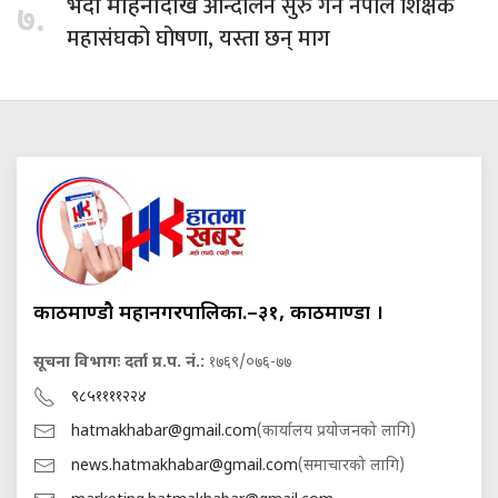
आन्दोलन सुरु गर्ने नेपाल शिक्षक
भदौ महिनादेखि
७.
महासंघको घोषणा, यस्ता छन् माग
काठमाण्डौ महानगरपालिका.–३१, काठमाण्डौं ।
सूचना विभागः दर्ता प्र.प. नं.:
१७६९/०७६-७७
९८५११११२२४
hatmakhabar@gmail.com
(कार्यालय प्रयोजनको लागि)
news.hatmakhabar@gmail.com
(समाचारको लागि)