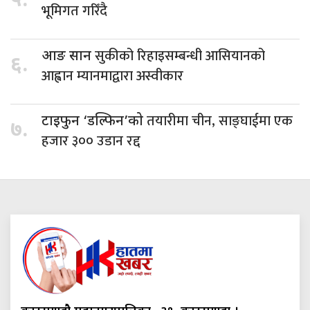
५.
भूमिगत गरिँदै
सुकीको रिहाइसम्बन्धी आसियानको
आङ सान
६.
आह्वान म्यानमाद्वारा अस्वीकार
तयारीमा चीन, साङ्घाईमा एक
टाइफुन ‘डल्फिन’को
७.
हजार ३०० उडान रद्द