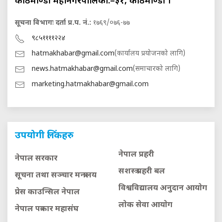
काठमाण्डौ महानगरपालिका.–३१, काठमाण्डौं ।
सूचना विभागः दर्ता प्र.प. नं.:
१७६९/०७६-७७
९८५११११२२४
hatmakhabar@gmail.com
(कार्यालय प्रयोजनको लागि)
news.hatmakhabar@gmail.com
(समाचारको लागि)
marketing.hatmakhabar@gmail.com
उपयोगी लिंकहरु
नेपाल प्रहरी
नेपाल सरकार
सशस्त्र प्रहरी बल
सूचना तथा सञ्चार मन्त्रालय
विश्वविद्यालय अनुदान आयाेग
प्रेस काउन्सिल नेपाल
लाेक सेवा आयाेग
नेपाल पत्रकार महासंघ