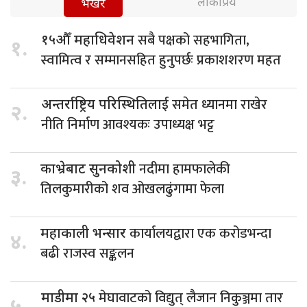
लोकप्रिय
भर्खरै
सबै पक्षको सहभागिता,
१५औँ महाधिवेशन
१.
स्वामित्व र सम्मानसहित हुनुपर्छः प्रकाशशरण महत
समेत ध्यानमा राखेर
अन्तर्राष्ट्रिय परिस्थितिलाई
२.
नीति निर्माण आवश्यकः उपाध्यक्ष भट्ट
नदीमा हामफालेकी
काभ्रेबाट सुनकोशी
३.
तिलकुमारीको शव ओखलढुंगामा फेला
कार्यालयद्वारा एक करोडभन्दा
महाकाली भन्सार
४.
बढी राजस्व सङ्कलन
मेघावाटको विद्युत् लैजान निकुञ्जमा तार
माडीमा २५