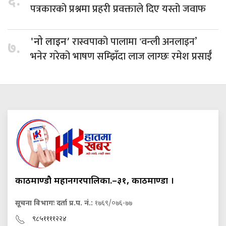
६.
पत्रकारको प्रश्नमा प्रहरी प्रवक्ताले दिए यस्तो जवाफ
रास्वपाको पालामा 'वन्ली अनलाइन’
'नो लाइन’
७.
भनेर गरेको भाषण सम्झिँदा लाज लाग्छः रमेश प्रसाईँ
काठमाण्डौ महानगरपालिका.–३१, काठमाण्डौं ।
सूचना विभागः दर्ता प्र.प. नं.:
१७६९/०७६-७७
९८५११११२२४