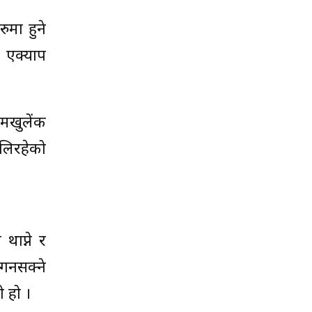
ुमा हुने
 एक्याप
नमखुलेंक
चलिरहेको
थाप्ने र
र्नसक्ने
 हो ।