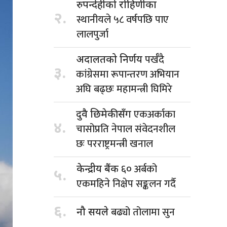
रुपन्देहीको रोहिणीका
२.
स्थानीयले ५८ वर्षपछि पाए
लालपुर्जा
पर्खँदै
अदालतको निर्णय
३.
कांग्रेसमा रूपान्तरण अभियान
अघि बढ्छः महामन्त्री घिमिरे
एकअर्काका
दुवै छिमेकीसँग
४.
चासोप्रति नेपाल संवेदनशील
छः परराष्ट्रमन्त्री खनाल
६० अर्बको
केन्द्रीय बैंक
५.
एकमहिने निक्षेप सङ्कलन गर्दै
६.
बढ्यो तोलामा सुन
नौ सयले