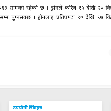
०६३ ग्रामको रहेको छ । ड्रोनले करिब १५ देखि २० क
्म पुग्नसक्छ । ड्रोनलाई प्रतिघण्टा ९० देखि ९७ क
उपयोगी लिंकहरु