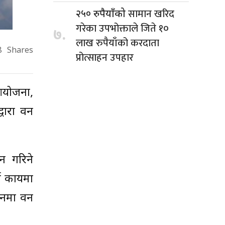
सामान खरिद
२५० रुपैयाँको
गरेका उपभोक्ताले जिते १०
७.
लाख रुपैयाँको करदाता
8
Shares
प्रोत्साहन उपहार
 आयोजना,
्वारा वन
कन गरिने
 कार्यमा
थानमा वन