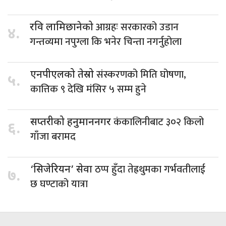
आग्रहः सरकारको उडान
रवि लामिछानेको
४.
गन्तव्यमा नपुग्ला कि भनेर चिन्ता नगर्नुहोला
संस्करणको मिति घोषणा,
एनपीएलको तेस्रो
५.
कात्तिक ९ देखि मंसिर ५ सम्म हुने
कंकालिनीबाट ३०२ किलो
सप्तरीको हनुमाननगर
६.
गाँजा बरामद
ठप्प हुँदा तेह्रथुमका गर्भवतीलाई
‘सिजेरियन’ सेवा
७.
छ घण्टाको यात्रा