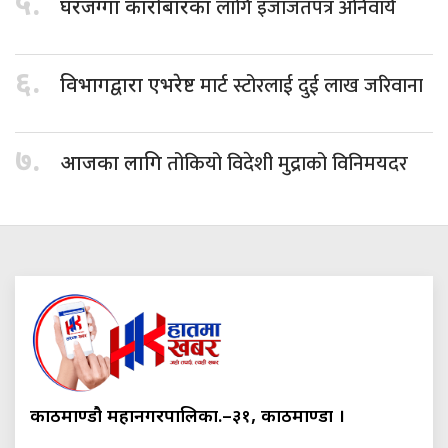
५.
लागि इजाजतपत्र अनिवार्य
घरजग्गा कारोबारका
६.
मार्ट स्टोरलाई दुई लाख जरिवाना
विभागद्वारा एभरेष्ट
७.
तोकियो विदेशी मुद्राको विनिमयदर
आजका लागि
काठमाण्डौ महानगरपालिका.–३१, काठमाण्डौं ।