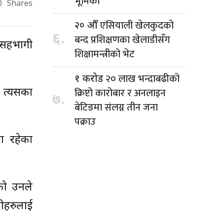
भूमिका
0
Shares
एसियाली खेलकुदको
२० औँ
६.
बन्द प्रशिक्षणका खेलाडीसँग
 सहभागी
शिक्षामन्त्रीको भेट
२० लाख भन्दाबढीको
१ करोड
क्रिप्टो कारोबार र अनलाइन
े त्यसका
७.
बेटिङमा संलग्न तीन जना
पक्राउ
ा रहेका
को उनले
नीहरुलाई