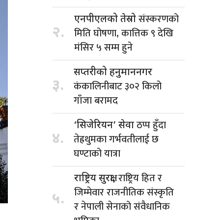
संस्करणको
एनपीएलको तेस्रो
२.
मिति घोषणा, कात्तिक ९ देखि
मंसिर ५ सम्म हुने
सप्तरीको हनुमाननगर
३.
कंकालिनीबाट ३०२ किलो
गाँजा बरामद
ठप्प हुँदा
‘सिजेरियन’ सेवा
४.
तेह्रथुमका गर्भवतीलाई छ
घण्टाको यात्रा
राष्ट्रिय हित र
राष्ट्रिय सुरक्षा,
जिम्मेवार राजनीतिक संस्कृति
५.
र नेपाली सेनाको संवैधानिक