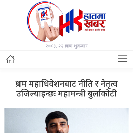
२०८३, २२ श्रावण शुक्रबार
प्रथम महाधिवेशनबाट नीति र नेतृत्व
उजिल्याइन्छः महामन्त्री बुर्लाकोटी