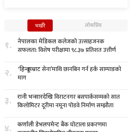
लोकप्रिय
भर्खरै
कलेजको उत्साहजनक
नेपालका मेडिकल
१.
सफलता: विशेष परीक्षामा ९८.३७ प्रतिशत उत्तीर्ण
सेना’माथि छानबिन गर्न हर्क साम्पाङको
‘हिन्दू सम्राट
२.
माग
विराटनगर बसपार्कसम्मको सात
रानी भन्सारदेखि
३.
किलोमिटर दूरीमा नमूना पोडवे निर्माण सम्झौता
बैंक घोटाला प्रकरणमा
कर्णाली डेभलपमेन्ट
४.