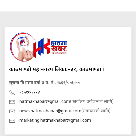
काठमाण्डौ महानगरपालिका.–३१, काठमाण्डौं ।
सूचना विभागः दर्ता प्र.प. नं.:
१७६९/०७६-७७
९८५११११२२४
hatmakhabar@gmail.com
(कार्यालय प्रयोजनको लागि)
news.hatmakhabar@gmail.com
(समाचारको लागि)
marketing.hatmakhabar@gmail.com