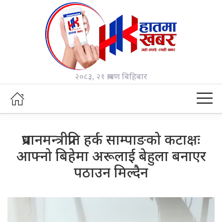
२०८३, २१ श्रावण बिहिबार
प्रधानमन्त्रीप्रति हर्क साम्पाङको कटाक्षः
आफ्नो बिहेमा अरूलाई बेहुला बनाएर
पठाउन मिल्दैन