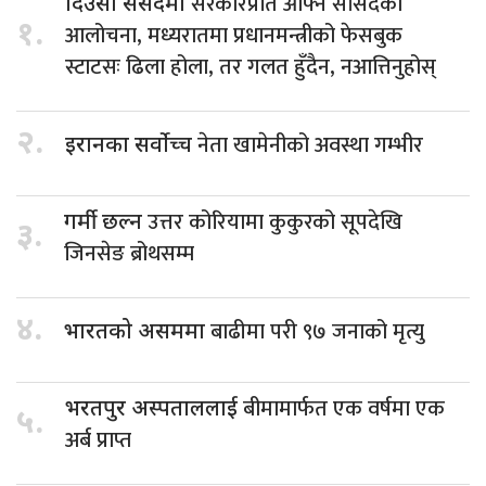
सरकारप्रति आफ्नै सांसदको
दिउँसो संसदमा
१.
आलोचना, मध्यरातमा प्रधानमन्त्रीको फेसबुक
स्टाटसः ढिला होला, तर गलत हुँदैन, नआत्तिनुहोस्
२.
नेता खामेनीको अवस्था गम्भीर
इरानका सर्वोच्च
उत्तर कोरियामा कुकुरको सूपदेखि
गर्मी छल्न
३.
जिनसेङ ब्रोथसम्म
४.
बाढीमा परी ९७ जनाको मृत्यु
भारतको असममा
बीमामार्फत एक वर्षमा एक
भरतपुर अस्पताललाई
५.
अर्ब प्राप्त