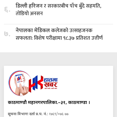
र सरकारबीच पाँच बुँदे सहमति,
डिल्ली हरिजन
६.
तोडियो अनसन
कलेजको उत्साहजनक
नेपालका मेडिकल
७.
सफलता: विशेष परीक्षामा ९८.३७ प्रतिशत उत्तीर्ण
काठमाण्डौ महानगरपालिका.–३१, काठमाण्डौं ।
सूचना विभागः दर्ता प्र.प. नं.:
१७६९/०७६-७७