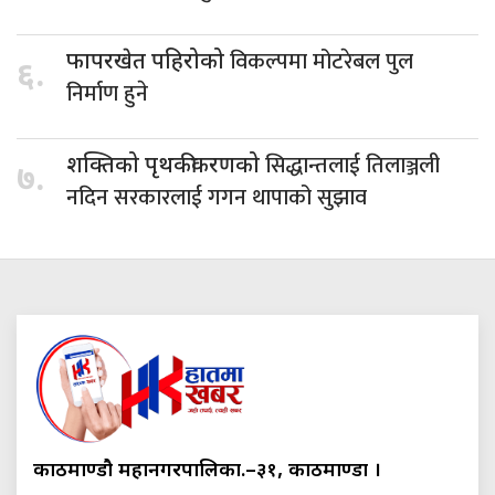
विकल्पमा मोटरेबल पुल
फापरखेत पहिरोको
६.
निर्माण हुने
सिद्धान्तलाई तिलाञ्जली
शक्तिको पृथकीकरणको
७.
नदिन सरकारलाई गगन थापाको सुझाव
काठमाण्डौ महानगरपालिका.–३१, काठमाण्डौं ।