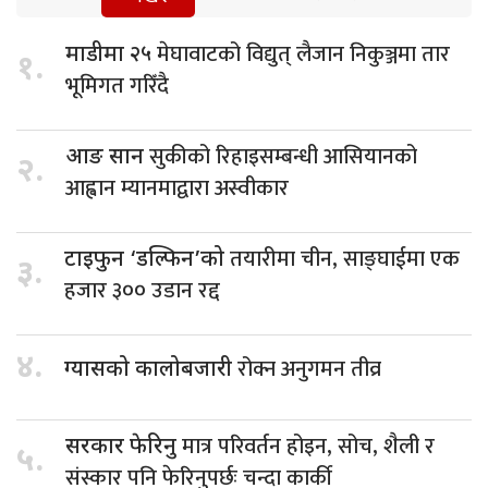
मेघावाटको विद्युत् लैजान निकुञ्जमा तार
माडीमा २५
१.
भूमिगत गरिँदै
सुकीको रिहाइसम्बन्धी आसियानको
आङ सान
२.
आह्वान म्यानमाद्वारा अस्वीकार
तयारीमा चीन, साङ्घाईमा एक
टाइफुन ‘डल्फिन’को
३.
हजार ३०० उडान रद्द
४.
रोक्न अनुगमन तीव्र
ग्यासको कालोबजारी
मात्र परिवर्तन होइन, सोच, शैली र
सरकार फेरिनु
५.
संस्कार पनि फेरिनुपर्छः चन्दा कार्की