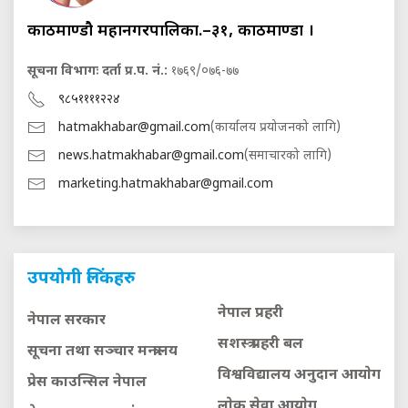
काठमाण्डौ महानगरपालिका.–३१, काठमाण्डौं ।
सूचना विभागः दर्ता प्र.प. नं.:
१७६९/०७६-७७
९८५११११२२४
hatmakhabar@gmail.com
(कार्यालय प्रयोजनको लागि)
news.hatmakhabar@gmail.com
(समाचारको लागि)
marketing.hatmakhabar@gmail.com
उपयोगी लिंकहरु
नेपाल प्रहरी
नेपाल सरकार
सशस्त्र प्रहरी बल
सूचना तथा सञ्चार मन्त्रालय
विश्वविद्यालय अनुदान आयाेग
प्रेस काउन्सिल नेपाल
लाेक सेवा आयाेग