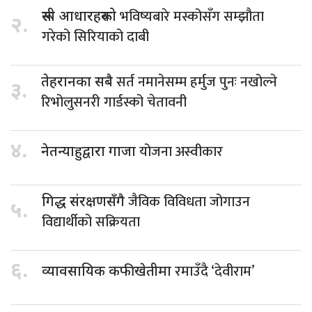
भविष्यबारे मस्कोसँग सम्झौता
रूसी आधारहरूको
२.
गरेको सिरियाको दाबी
सर्त नमानेसम्म हर्मुज पुनः नखोल्ने
तेहरानका सबै
३.
रिभोलुसनरी गार्डस्को चेतावनी
४.
योजना अस्वीकार
नेतन्याहुद्वारा गाजा
जैविक विविधता जोगाउन
गिद्ध संरक्षणसँगै
५.
विद्यार्थीको सक्रियता
६.
रमाउँदै ‘देवीराम’
व्यावसायिक कफीखेतीमा