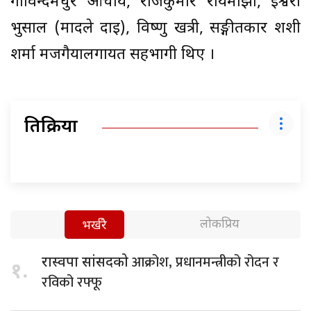
गोविन्दमधुर आचार्य, राजकुमार रायमाझी, ईश्वरी
भुसाल (मादले दाइ), विष्णु खत्री, सङ्गीतकार शशी
शर्मा मजगैयालगायत सहभागी थिए ।
प्रतिक्रिया
लोकप्रिय
भर्खरै
आक्रोश, प्रधानमन्त्रीको रोदन र
रास्वपा सांसदको
१.
रविको रफ्फू