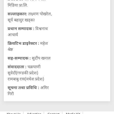
मिडिया प्रा.लि.
सल्लाहकार:
लक्ष्मण पोखरेल,
सूर्य बहादुर खड्का
प्रधान सम्पादक :
विश्वनाथ
आचार्य
क्रियटिभ डाइरेक्टर :
महेश
श्रेष्ठ
सह-सम्पादक :
सुदीप खनाल
संवाददाता :
चक्रपाणी
सुवेदी(गण्डकी प्रदेश)
रामबाबु राय(मधेश प्रदेश)
सूचना तथा प्रविधि :
अमिर
गिरी
About Us
Advertise
Contact
Media Kit