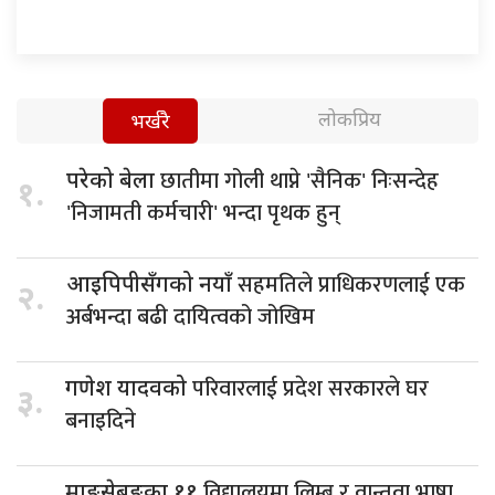
लोकप्रिय
भर्खरै
छातीमा गोली थाप्ने 'सैनिक' निःसन्देह
परेको बेला
१.
'निजामती कर्मचारी' भन्दा पृथक हुन्
सहमतिले प्राधिकरणलाई एक
आइपिपीसँगको नयाँ
२.
अर्बभन्दा बढी दायित्वको जोखिम
परिवारलाई प्रदेश सरकारले घर
गणेश यादवको
३.
बनाइदिने
विद्यालयमा लिम्बू र वान्तवा भाषा
माङसेबुङका ११