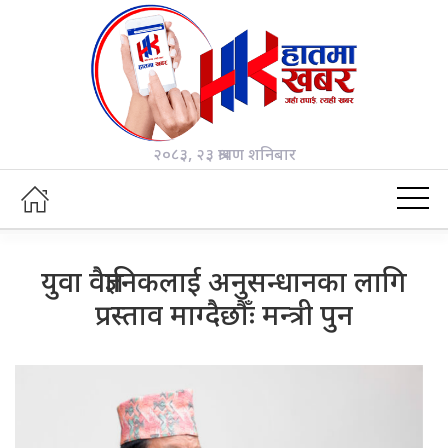
२०८३, २३ श्रावण शनिबार
युवा वैज्ञानिकलाई अनुसन्धानका लागि
प्रस्ताव माग्दैछौँः मन्त्री पुन