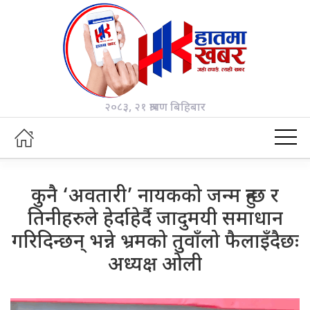
२०८३, २१ श्रावण बिहिबार
कुनै ‘अवतारी’ नायकको जन्म हुन्छ र
तिनीहरुले हेर्दाहेर्दै जादुमयी समाधान
गरिदिन्छन् भन्ने भ्रमको तुवाँलो फैलाइँदैछः
अध्यक्ष ओली